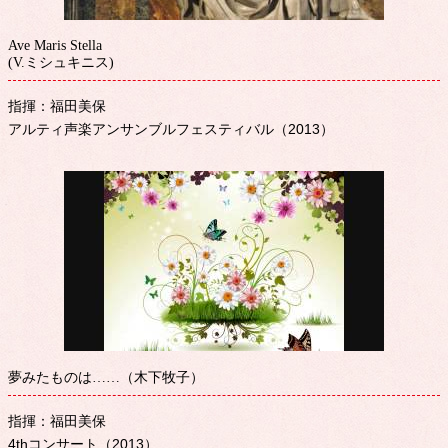
Ave Maris Stella
(V.ミシュキニス)
指揮：福田美保
アルティ声楽アンサンブルフェスティバル（2013）
夢みたものは……（木下牧子）
指揮：福田美保
4thコンサート（2013）