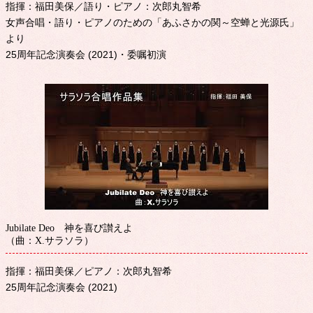
指揮：福田美保／語り・ピアノ：次郎丸智希
女声合唱・語り・ピアノのための「あふさかの関～空蝉と光源氏」
より
25周年記念演奏会 (2021)・委嘱初演
Jubilate Deo 神を喜び讃えよ
（曲：X.サラソラ）
指揮：福田美保／ピアノ：次郎丸智希
25周年記念演奏会 (2021)