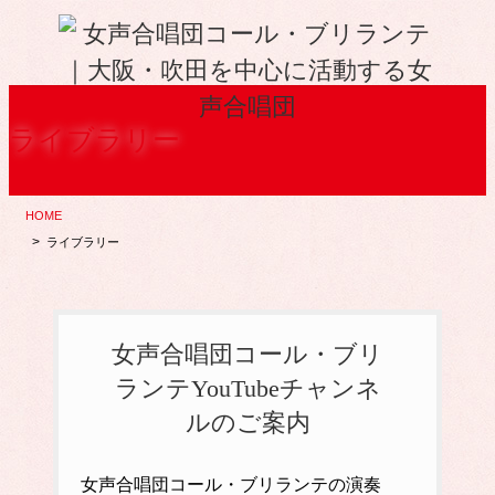
コ
ナ
ン
ビ
テ
ゲ
ン
ー
ツ
シ
に
ョ
ライブラリー
移
ン
動
に
移
動
HOME
ライブラリー
女声合唱団コール・ブリ
ランテYouTubeチャンネ
ルのご案内
女声合唱団コール・ブリランテの演奏