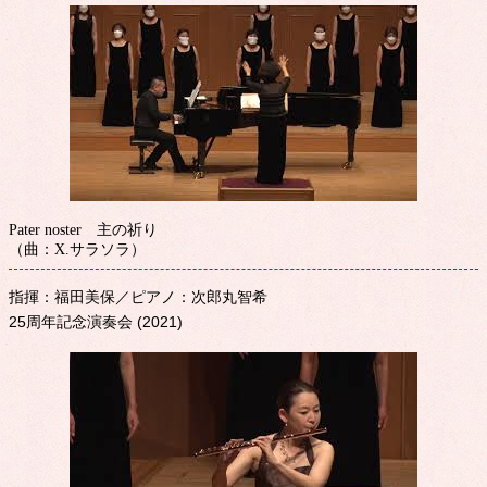
Pater noster 主の祈り
（曲：X.サラソラ）
指揮：福田美保／ピアノ：次郎丸智希
25周年記念演奏会 (2021)