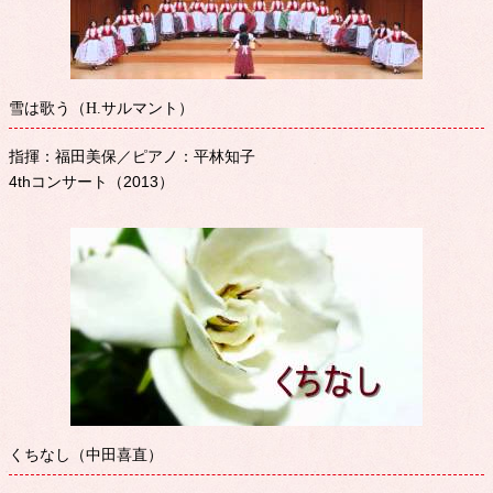
雪は歌う（H.サルマント）
指揮：福田美保／ピアノ：平林知子
4thコンサート（2013）
くちなし（中田喜直）