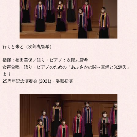
行くと来と（次郎丸智希）
指揮：福田美保／語り・ピアノ：次郎丸智希
女声合唱・語り・ピアノのための「あふさかの関～空蝉と光源氏」
より
25周年記念演奏会 (2021)・委嘱初演