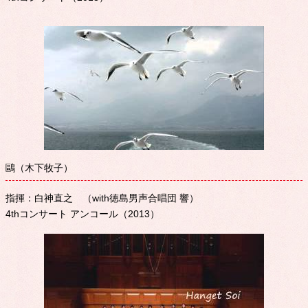
鷗（木下牧子）
指揮：白神直之 （with徳島男声合唱団 響）
4thコンサート アンコール（2013）