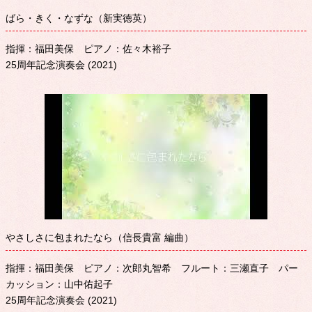
ばら・きく・なずな（新実徳英）
指揮：福田美保 ピアノ：佐々木裕子
25周年記念演奏会 (2021)
やさしさに包まれたなら（信長貴富 編曲）
指揮：福田美保 ピアノ：次郎丸智希 フルート：三瀬直子 パー
カッション：山中佑起子
25周年記念演奏会 (2021)