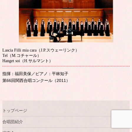
Lascia Filli mia cara（J.P.スウェーリンク）
Tel（M.コチャール）
Hanget soi（H.サルマント）
指揮：福田美保／ピアノ：平林知子
第66回関西合唱コンクール（2011）
トップページ
合唱団紹介