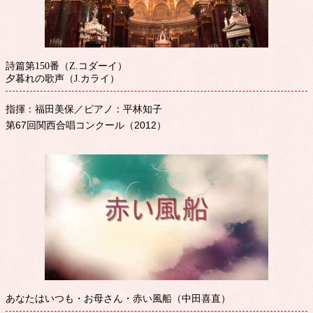
詩篇第150番（Z.コダーイ）
夕暮れの歌声（J.カライ）
指揮：福田美保／ピアノ：平林知子
第67回関西合唱コンクール（2012）
あなたはいつも・お母さん・赤い風船（中田喜直）