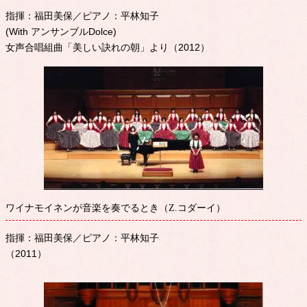
指揮：福田美保／ピアノ：平林知子
(With アンサンブルDolce)
女声合唱組曲「美しい訣れの朝」より（2012）
ワイナモイネンが音楽を奏でるとき（Z.コダーイ）
指揮：福田美保／ピアノ：平林知子
（2011）