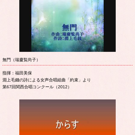
無門（瑞慶覧尚子）
指揮：福田美保
淵上毛錢の詩による女声合唱組曲「約束」より
第67回関西合唱コンクール（2012）