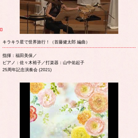
キラキラ星で世界旅行！（首藤健太郎 編曲）
指揮：福田美保／
ピアノ：佐々木裕子／打楽器：山中佑起子
25周年記念演奏会 (2021)