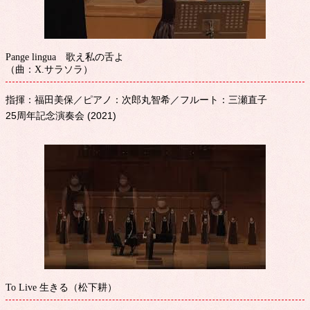
Pange lingua 歌え私の舌よ
（曲：X.サラソラ）
指揮：福田美保／ピアノ：次郎丸智希／フルート：三瀬直子
25周年記念演奏会 (2021)
To Live 生きる（松下耕）