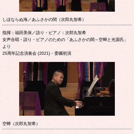
しほならぬ海／あふさかの関（次郎丸智希）
指揮：福田美保／語り・ピアノ：次郎丸智希
女声合唱・語り・ピアノのための「あふさかの関～空蝉と光源氏」
より
25周年記念演奏会 (2021)・委嘱初演
空蝉（次郎丸智希）